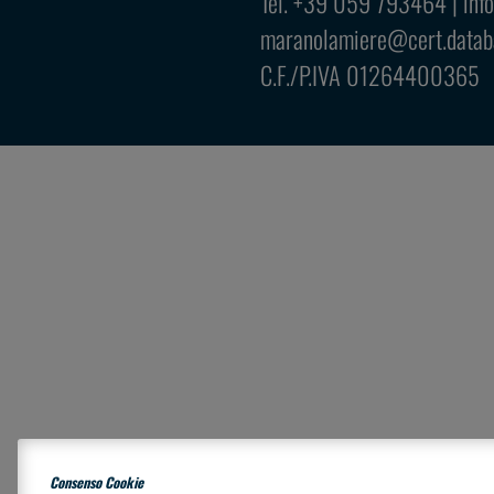
Tel. +39 059 793464 |
inf
maranolamiere@cert.databa
C.F./P.IVA 01264400365
Consenso Cookie