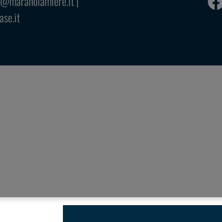
o@maranolamiere.it
|
se.it